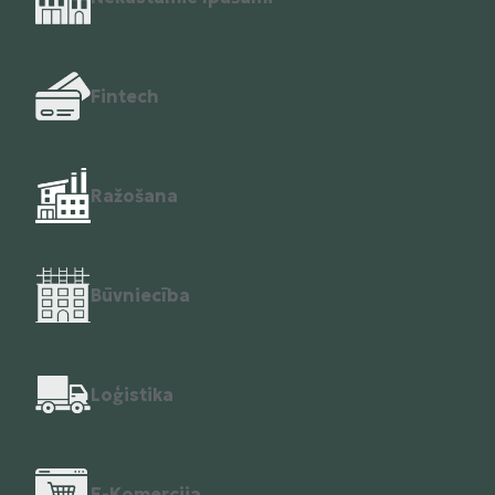
Fintech
Ražošana
Būvniecība
Loģistika
E-Komercija