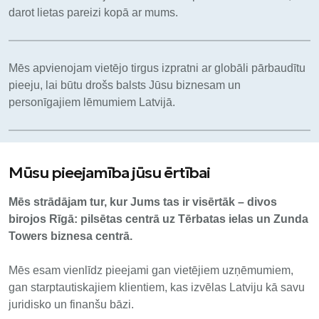
darot lietas pareizi kopā ar mums.
Mēs apvienojam vietējo tirgus izpratni ar globāli pārbaudītu
pieeju, lai būtu drošs balsts Jūsu biznesam un
personīgajiem lēmumiem Latvijā.
Mūsu pieejamība jūsu ērtībai
Mēs strādājam tur, kur Jums tas ir visērtāk – divos
birojos Rīgā: pilsētas centrā uz Tērbatas ielas un Zunda
Towers biznesa centrā.
Mēs esam vienlīdz pieejami gan vietējiem uzņēmumiem,
gan starptautiskajiem klientiem, kas izvēlas Latviju kā savu
juridisko un finanšu bāzi.