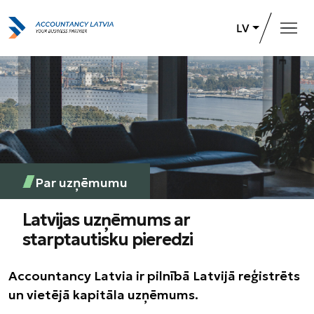
LV
Galvenā
Pakalpojumi
Par uzņēmumu
Karjeras iespējas
Par uzņēmumu
+371 26 732 031
Sazināties
Latvijas uzņēmums ar
starptautisku pieredzi
Accountancy Latvia ir pilnībā Latvijā reģistrēts
un vietējā kapitāla uzņēmums.