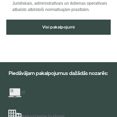
Juridiskais, administratīvais un ikdienas operatīvais
atbalsts atbilstoši normatīvajām prasībām.
Visi pakalpojumi
Piedāvājam pakalpojumus dažādās nozarēs:
I
T
Nekustamie īpašumi