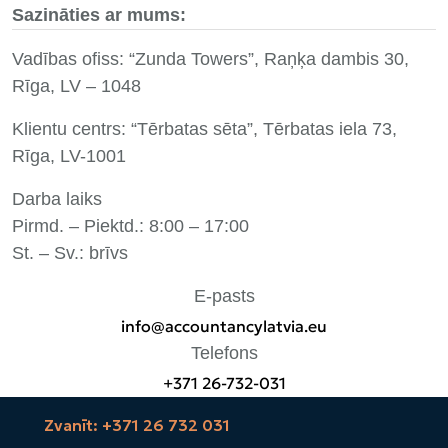
Sazināties ar mums:
Vadības ofiss: “Zunda Towers”, Raņķa dambis 30,
Rīga, LV – 1048
Klientu centrs: “Tērbatas sēta”, Tērbatas iela 73,
Rīga, LV-1001
Darba laiks
Pirmd. – Piektd.: 8:00 – 17:00
St. – Sv.: brīvs
E-pasts
info@accountancylatvia.eu
Telefons
+371 26-732-031
Zvanīt: +371 26 732 031