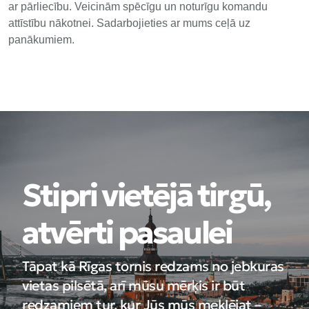
ar pārliecību. Veicinām spēcīgu un noturīgu komandu
attīstību nākotnei. Sadarbojieties ar mums ceļā uz
panākumiem.
Stipri vietējā tirgū,
atvērti pasaulei
Tāpat kā Rīgas tornis redzams no jebkuras
vietas pilsētā, arī mūsu mērķis ir būt
redzamiem tur, kur Jūs mūs meklējat –