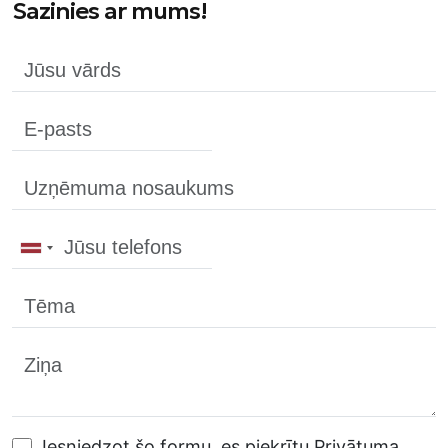
Sazinies ar mums!
Iesniedzot šo formu, es piekrītu Privātuma