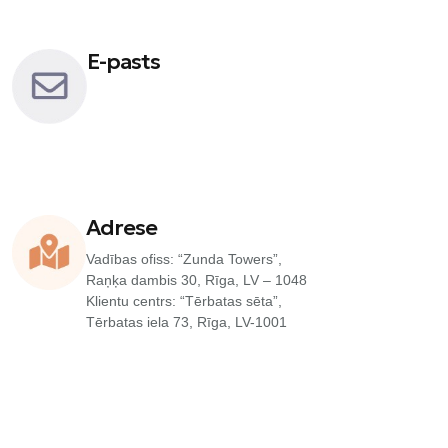
E-pasts
info@accountancylatvia.eu
Adrese
Vadības ofiss: “Zunda Towers”,
Raņķa dambis 30, Rīga, LV – 1048
Klientu centrs: “Tērbatas sēta”,
Tērbatas iela 73, Rīga, LV-1001