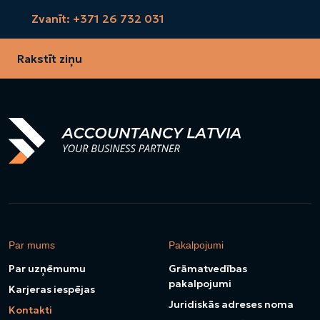
Zvanīt: +371 26 732 031
Rakstīt ziņu
Par mums
Pakalpojumi
Par uzņēmumu
Grāmatvedības
pakalpojumi
Karjeras iespējas
Juridiskās adreses noma
Kontakti