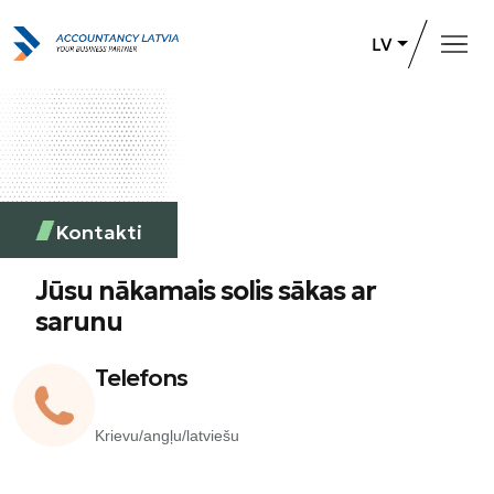
LV
Galvenā
Pakalpojumi
Par uzņēmumu
Kontakti
Karjeras iespējas
Jūsu nākamais solis sākas ar
+371 26 732 031
Sazināties
sarunu
Telefons
+371 26-732-031
Krievu/angļu/latviešu