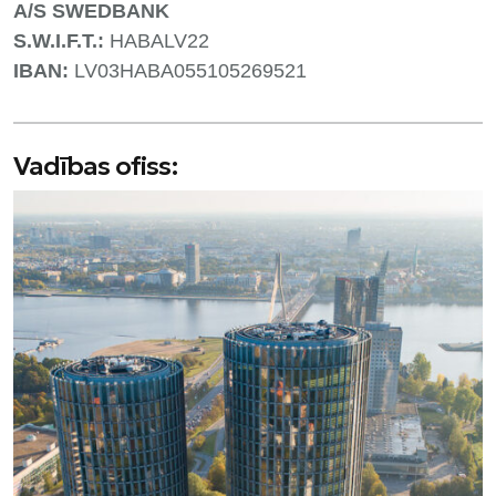
A/S SWEDBANK
S.W.I.F.T.:
HABALV22
IBAN:
LV03HABA055105269521
Vadības ofiss: