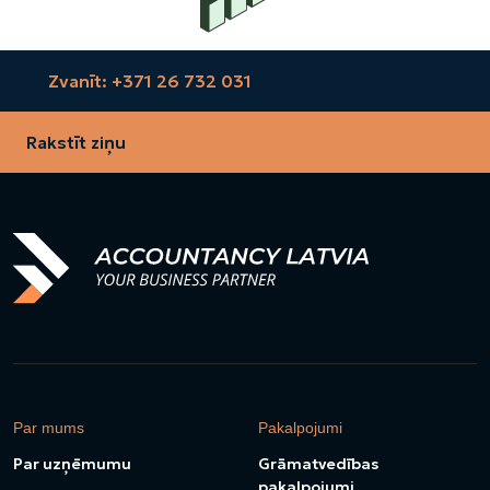
Zvanīt: +371 26 732 031
Rakstīt ziņu
Par mums
Pakalpojumi
Par uzņēmumu
Grāmatvedības
pakalpojumi