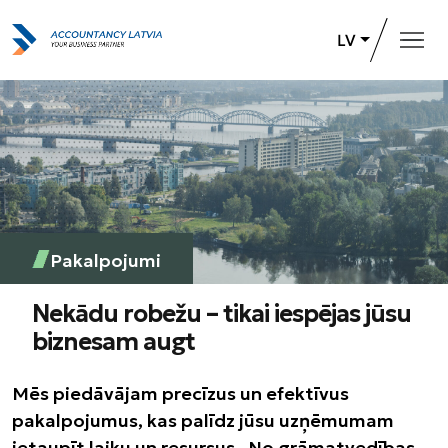
LV
Galvenā
Pakalpojumi
Par uzņēmumu
Karjeras iespējas
Pakalpojumi
+371 26 732 031
Sazināties
Nekādu robežu – tikai iespējas jūsu
biznesam augt
Mēs piedāvājam precīzus un efektīvus
pakalpojumus, kas palīdz jūsu uzņēmumam
ietaupīt laiku un resursus. No grāmatvedības