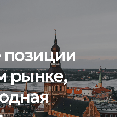
 позиции
м рынке,
одная