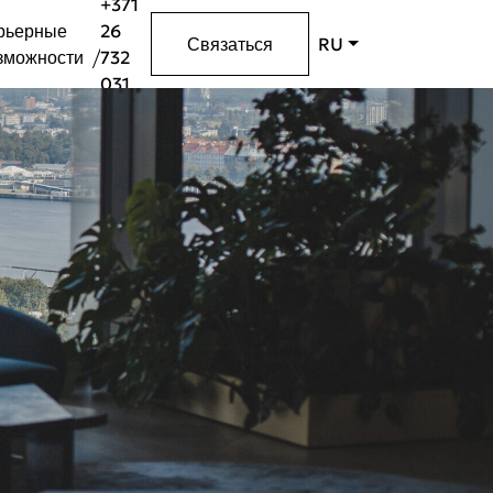
+371
рьерные
26
Связаться
RU
зможности
732
031