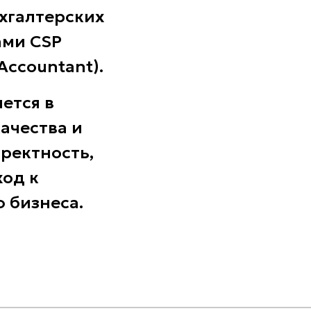
хгалтерских
ами CSP
 Accountant).
ется в
ачества и
ректность,
од к
 бизнеса.