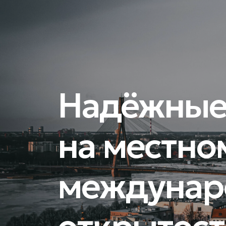
Надёжные
на местно
междунар