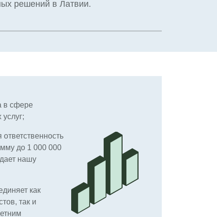
ых решений в Латвии.
а в сфере
услуг;
 ответственность
мму до 1 000 000
дает нашу
диняет как
тов, так и
летним