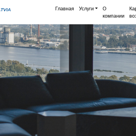
Главная
Услуги
О
Ка
компании
во