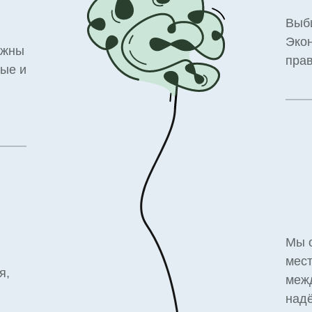
Выби
Экон
лжны
прав
ные и
Мы 
мест
я,
меж
надё