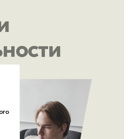
и
ьности
ого