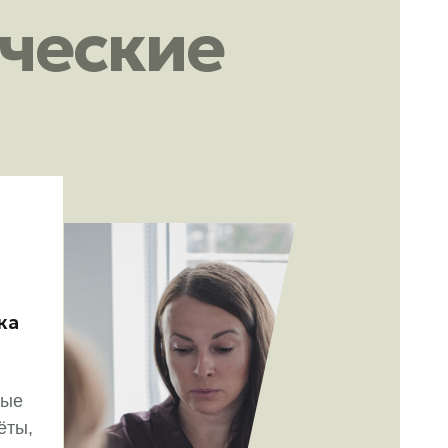
ческие
ка
вые
ёты,