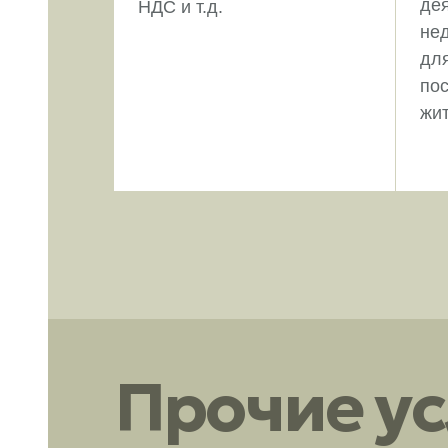
де
НДС и т.д.
не
дл
пос
жит
Прочие ус