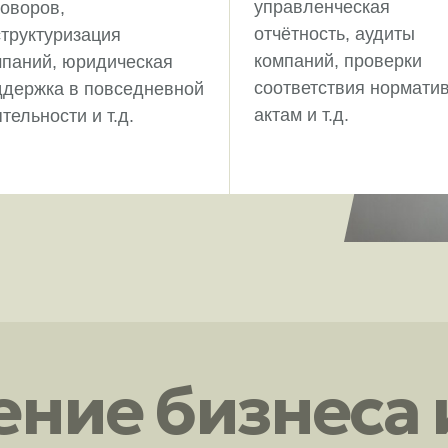
управленческая
оворов,
отчётность, аудиты
труктуризация
компаний, проверки
мпаний, юридическая
соответствия нормати
ддержка в повседневной
актам и т.д.
тельности и т.д.
ние бизнеса 