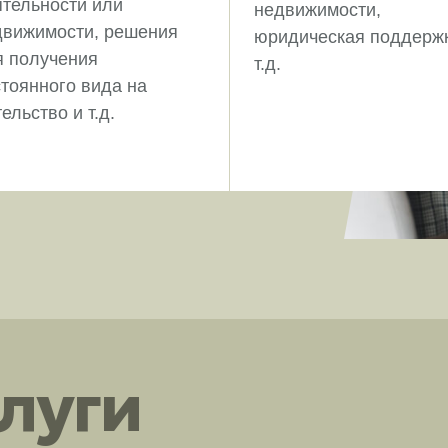
ятельности или
недвижимости,
движимости, решения
юридическая поддержк
я получения
т.д.
тоянного вида на
ельство и т.д.
луги