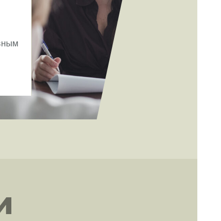
вным
и