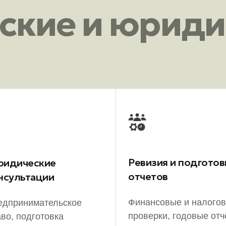
рские и юриди
Ревизия и подготов
идические
отчетов
нсультации
Финансовые и налого
едпринимательское
проверки, годовые отч
во, подготовка