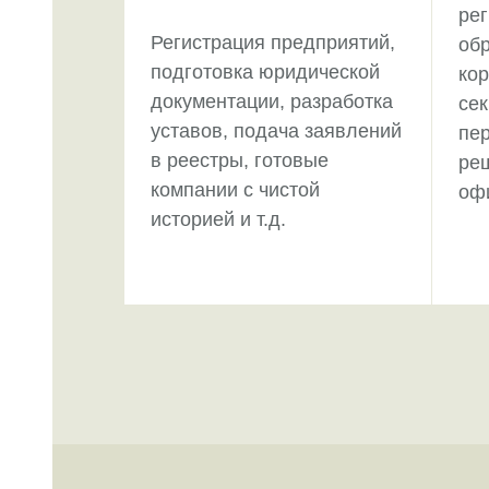
рег
Регистрация предприятий,
об
подготовка юридической
ко
документации, разработка
сек
уставов, подача заявлений
пе
в реестры, готовые
ре
компании с чистой
офи
историей и т.д.