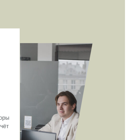
воры
чёт