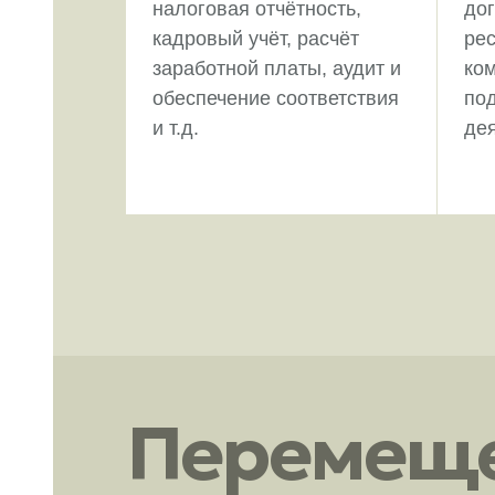
налоговая отчётность,
дог
кадровый учёт, расчёт
рес
заработной платы, аудит и
ко
обеспечение соответствия
по
и т.д.
дея
Перемеще