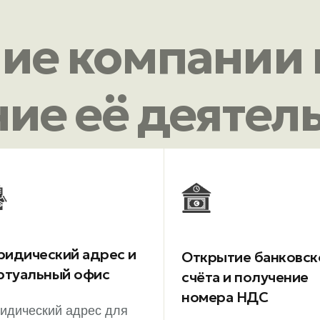
ие компании 
ие её деятел
идический адрес и
Открытие банковск
ртуальный офис
счёта и получение
номера НДС
идический адрес для