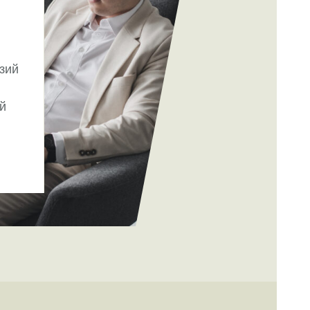
зий
й