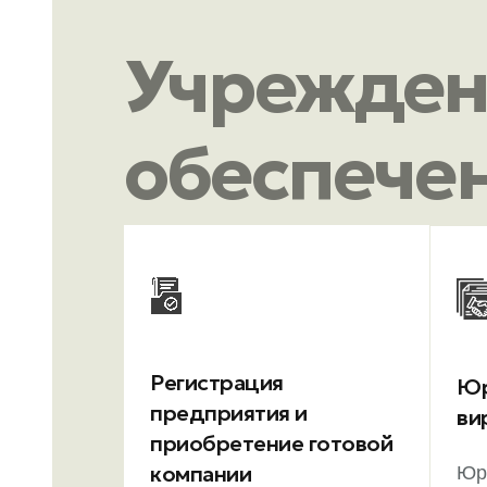
Учрежден
обеспечен
Регистрация
Юр
предприятия и
ви
приобретение готовой
компании
Юр