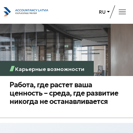
RU
Главная
Услуги
О компании
Карьерные возможности
Карьерные возможности
Работа, где растет ваша
+371 26 732 031
Связаться
ценность – среда, где развитие
никогда не останавливается